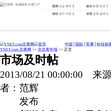
新闻
社会
青年
教育
娱乐
影视
音乐
明
财经
房产
汽车
科技
体育
足球
篮球
健
中国
│
国际
│
军事
│
科技探
YNET.com 北青网
>>
北京青年报
>> 正文
市场及时帖
2013/08/21 00:00:00 
者：范辉
发布